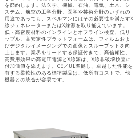
を節約します。法医学、機械、石油、電気、土木、シ
ステム、航空の工学分野、医学や芸術分野のいずれの
用途であっても、スペルマンにはその必要性を満たすX
線ジェネレーターまたはX線源を取り揃えています。
低・高密度材料のインラインとオフライン検査、低リ
ップル、高安定性プラットフォームは、フィルムおよ
びデジタルイメージングでの画像とスループットを向
上します。業界をリードする保証付きで、高信頼性、
高費用効果の高電圧電源とX線源は、X線非破壊検査に
付加価値を添えます。CE／UL準拠し、卓越した性能を
有する柔軟性のある標準製品は、低所有コストで、他
機器との統合が容易です。