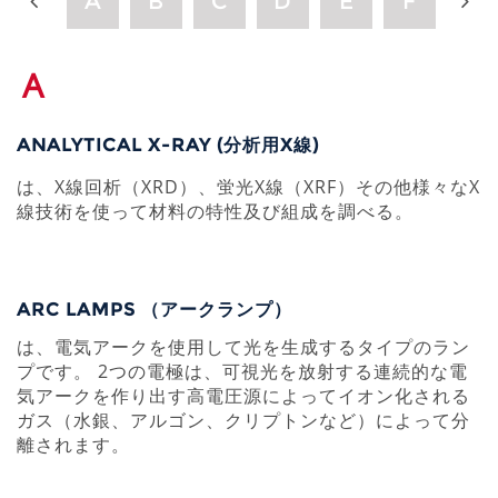
Z
A
B
C
D
E
F
G
A
ANALYTICAL X-RAY (分析用X線)
は、X線回析（XRD）、蛍光X線（XRF）その他様々なX
線技術を使って材料の特性及び組成を調べる。
ARC LAMPS （アークランプ）
は、電気アークを使用して光を生成するタイプのラン
プです。 2つの電極は、可視光を放射する連続的な電
気アークを作り出す高電圧源によってイオン化される
ガス（水銀、アルゴン、クリプトンなど）によって分
離されます。