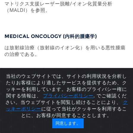
マトリクス支援レーザー脱離/イオン化質量分析
（MALDI）を参照。
MEDICAL ONCOLOGY (内科的腫瘍学)
は放射線治療（放射線のイオン化）を用いる悪性腫瘍
の治療である。
当社のウェブサイトでは、サイトの利用状況を分析し
MEDICAL IRRADIATION (医学的放射線)
たりお客様により適したサービスを提供するため、ク
ッキーを利用しています。お客様のプライバシー権に
内科的腫瘍学を参照。
関する情報は、
プライバシーポリシ
ー
. でご確認くだ
さい。当ウェブサイトを閲覧し続けることにより、
ク
ッキーポリシー
に従って当社がクッキーを利用するこ
とに、お客様が同意することとします。
MEDICAL STERILIZATION (医療施設の滅菌)
同意します。
は、γ線を使って移植組織や診断キット、カテーテル