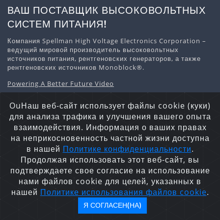
ВАШ ПОСТАВЩИК ВЫСОКОВОЛЬТНЫХ
СИСТЕМ ПИТАНИЯ!
Компания Spellman High Voltage Electronics Corporation –
ведущий мировой производитель высоковольтных
источников питания, рентгеновских генераторов, а также
рентгеновских источников Monoblock®.
Powering A Better Future Video
Скачать информацию о компании
OuНаш веб-сайт использует файлы cookie (куки)
для анализа трафика и улучшения вашего опыта
взаимодействия. Информация о ваших правах
на неприкосновенность частной жизни доступна
Заявление о конфиденциальности
Файлы Cookie
в нашей
Политике конфиденциальности
.
Карта сайта
Продолжая использовать этот веб-сайт, вы
Авторские права © 2026 Spellman High Voltage Electronics
подтверждаете свое согласие на использование
Corporation. Все права защищены.
нами файлов cookie для целей, указанных в
нашей
Политике использования файлов cookie
.
Я СОГЛАСЕН(НА)
English
español
日本語
한국어
русский
中文