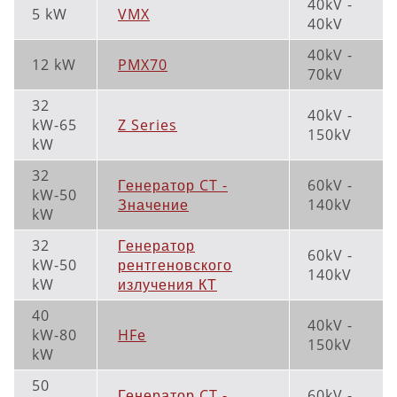
40kV -
5 kW
VMX
40kV
40kV -
12 kW
PMX70
70kV
32
40kV -
kW-65
Z Series
150kV
kW
32
Генератор CT -
60kV -
kW-50
Значение
140kV
kW
32
Генератор
60kV -
kW-50
рентгеновского
140kV
kW
излучения КТ
40
40kV -
kW-80
HFe
150kV
kW
50
Генератор CT -
60kV -