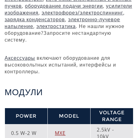
пучков
,
оборудование подачи энергии
,
усилители
изображения
,
электрофорез/электроспиннинг
,
зарядка конденсаторов
,
электронно-лучевое
напыление
,
электростатика
.
Не нашли нужное
оборудование?
Запросите нестандартную
систему.
Аксессуары
включают оборудование для
высоковольтных испытаний, интерфейсы и
контроллеры.
МОДУЛИ
VOLTAGE
POWER
MODEL
RANGE
2.5kV -
0.5 W-2 W
MXE
10kV