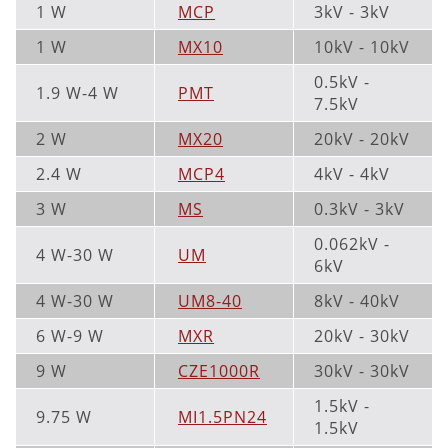
1 W
MCP
3kV - 3kV
1 W
MX10
10kV - 10kV
0.5kV -
1.9 W-4 W
PMT
7.5kV
2 W
MX20
20kV - 20kV
2.4 W
MCP4
4kV - 4kV
3 W
MS
0.3kV - 3kV
0.062kV -
4 W-30 W
UM
6kV
4 W-30 W
UM8-40
8kV - 40kV
6 W-9 W
MXR
20kV - 30kV
9 W
CZE1000R
30kV - 30kV
1.5kV -
9.75 W
MI1.5PN24
1.5kV