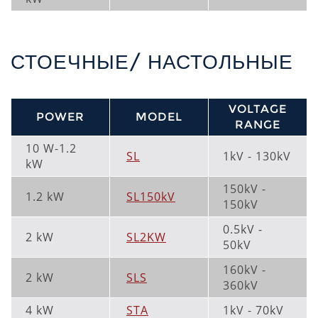
СТОЕЧНЫЕ/ НАСТОЛЬНЫЕ
VOLTAGE
POWER
MODEL
RANGE
10 W-1.2
SL
1kV - 130kV
kW
150kV -
1.2 kW
SL150kV
150kV
0.5kV -
2 kW
SL2KW
50kV
160kV -
2 kW
SLS
360kV
4 kW
STA
1kV - 70kV