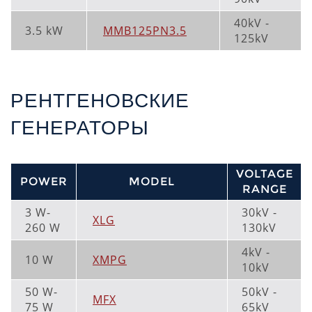
40kV -
3.5 kW
MMB125PN3.5
125kV
РЕНТГЕНОВСКИЕ
ГЕНЕРАТОРЫ
VOLTAGE
POWER
MODEL
RANGE
3 W-
30kV -
XLG
260 W
130kV
4kV -
10 W
XMPG
10kV
50 W-
50kV -
MFX
75 W
65kV