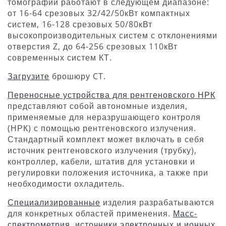
томографии работают в следующем диапазоне:
от 16-64 срезовых 32/42/50кВт компактных
систем, 16-128 срезовых 50/80кВт
высокопроизводительных систем с отклонениями
отверстия Z, до 64-256 срезовых 110кВт
современных систем КТ.
Загрузите
брошюру CT.
Переносные устройства для рентгеновского НРК
представляют собой автономные изделия,
применяемые для неразрушающего контроля
(НРК) с помощью рентгеновского излучения.
Стандартный комплект может включать в себя
источник рентгеновского излучения (трубку),
контроллер, кабели, штатив для установки и
регулировки положения источника, а также при
необходимости охладитель.
Специализированные
изделия разрабатываются
для конкретных областей применения.
Масс-
спектрометрия
,
источники электронных и ионных