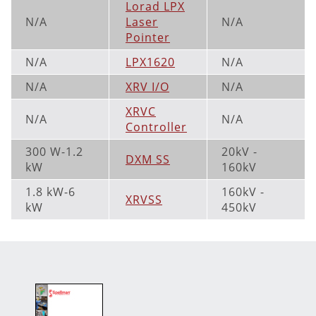
Lorad LPX
N/A
Laser
N/A
Pointer
N/A
LPX1620
N/A
N/A
XRV I/O
N/A
XRVC
N/A
N/A
Controller
300 W-1.2
20kV -
DXM SS
kW
160kV
1.8 kW-6
160kV -
XRVSS
kW
450kV