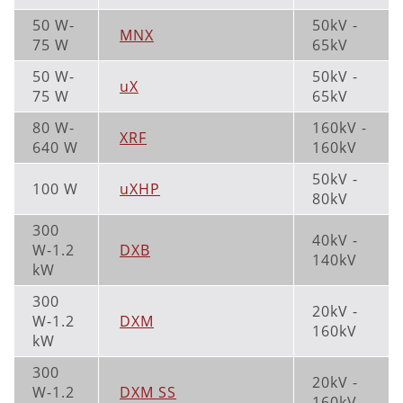
50 W-
50kV -
MNX
75 W
65kV
50 W-
50kV -
uX
75 W
65kV
80 W-
160kV -
XRF
640 W
160kV
50kV -
100 W
uXHP
80kV
300
40kV -
W-1.2
DXB
140kV
kW
300
20kV -
W-1.2
DXM
160kV
kW
300
20kV -
W-1.2
DXM SS
160kV