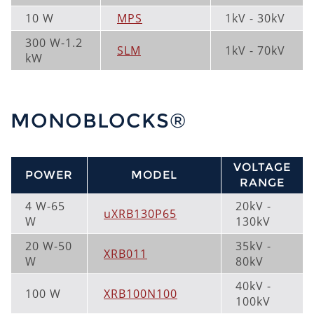
10 W
MPS
1kV - 30kV
300 W-1.2
SLM
1kV - 70kV
kW
MONOBLOCKS®
VOLTAGE
POWER
MODEL
RANGE
4 W-65
20kV -
uXRB130P65
W
130kV
20 W-50
35kV -
XRB011
W
80kV
40kV -
100 W
XRB100N100
100kV