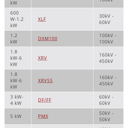
kW
600
30kV -
W-1.2
XLF
60kV
kW
1.2
100kV -
DXM100
kW
100kV
1.8
160kV -
kW-6
XRV
450kV
kW
1.8
160kV -
kW-6
XRVSS
450kV
kW
3 kW-
60kV -
DF/FF
4 kW
60kV
50kV -
5 kW
PMX
50kV