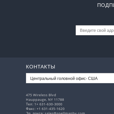
ПОДП
КОНТАКТЫ
475 Wireless Blvd
Hauppauge, NY 11788
Тел:
1+ 631-630-3000
Факс: +1 631-435-1620
Эл. почта:
sales@spellmanhv.com