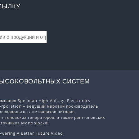
СЫЛКУ
ВЫСОКОВОЛЬТНЫХ СИСТЕМ
омпания Spellman High Voltage Electronics
orporation – ведущий мировой производитель
ысоковольтных источников питания,
ентгеновских генераторов, а также рентгеновских
сточников Monoblock®.
owering A Better Future Video