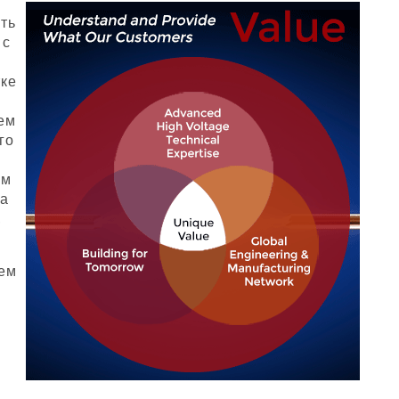
ть
 с
тке
ем
го
ым
на
.
ем