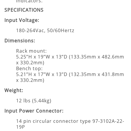
indicators.
SPECIFICATIONS
Input Voltage:
180-264Vac, 50/60Hertz
Dimensions:
Rack mount:
5.25”H x 19”W x 13”D (133.35mm x 482.6mm
x 330.2mm)
Bench top:
5.21”H x 17”W x 13”D (132.35mm x 431.8mm
x 330.2mm)
Weight:
12 lbs (5.44kg)
Input Power Connector:
14 pin circular connector type 97-3102A-22-
19P