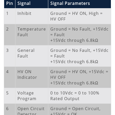
Pin
Signal
Signal Parameters
1
Inhibit
Ground = HV ON, High =
HV OFF
2
Temperature
Ground = No Fault, +15Vdc
Fault
= Fault
+15Vdc through 6.8kΩ
3
General
Ground = No Fault, +15Vdc
Fault
= Fault
+15Vdc through 6.8kΩ
4
HV ON
Ground = HV ON, +15Vdc =
Indicator
HV OFF
+15Vdc through 6.8kΩ
5
Voltage
0 to 10Vdc = 0 to 100%
Program
Rated Output
6
Open Circuit
Ground = Open Circuit,
Detector
+15Vdc = OK