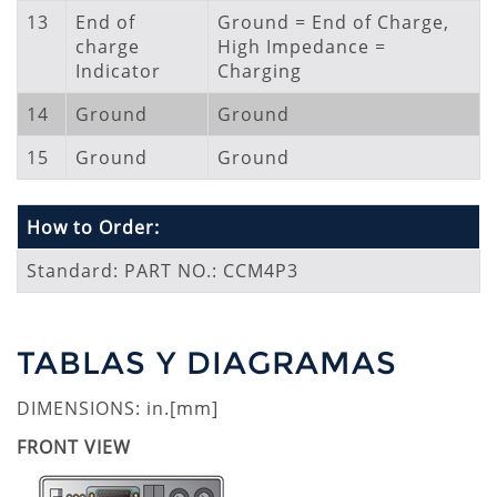
13
End of
Ground = End of Charge,
charge
High Impedance =
Indicator
Charging
14
Ground
Ground
15
Ground
Ground
How to Order:
Standard: PART NO.: CCM4P3
TABLAS Y DIAGRAMAS
DIMENSIONS: in.[mm]
FRONT VIEW