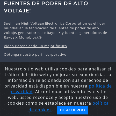
FUENTES DE PODER DE ALTO
VOLTAJE!
Spellman High Voltage Electronics Corporation es el líder
mundial en la fabricación de fuentes de poder de alto
voltaje, generadores de Rayos X y fuentes generadoras de
Rayos X Monoblock®
Video Potenciando un mejor futuro
Obtenga nuestro perfil corporativo
Nuestro sitio web utiliza cookies para analizar el
tráfico del sitio web y mejorar su experiencia. La
Declaración de privacidad
Política De Cookies
Mapa
información relacionada con sus derechos de
del Sitio
privacidad está disponible en nuestra
política de
Derechos Reservados © 2026 Spellman High Voltage
privacidad
. Al continuar utilizando este sitio
Electronics Corporation. Derechos Reservados.
web, usted reconoce y acepta nuestro uso de
cookies como se establece en nuestra
política
de cookies
.
DE ACUERDO
English
español
日本語
한국어
русский
中文