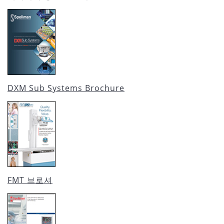
DXM Sub Systems Brochure
FMT 브로셔