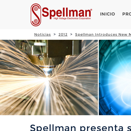
INICIO
PR
Noticias
2012
Spellman Introduces New M
Spellman presenta s