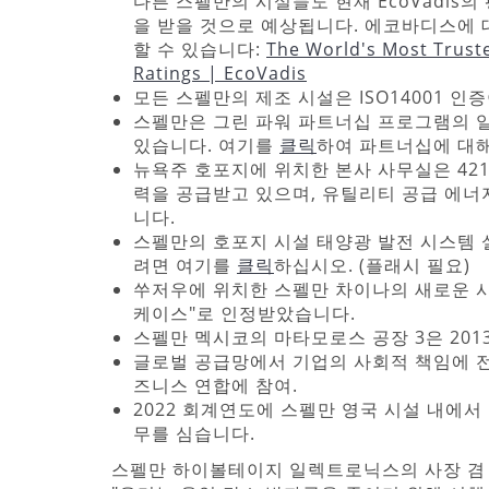
다른 스펠만의 시설들도 현재 EcoVadis의
을 받을 것으로 예상됩니다. 에코바디스에 
할 수 있습니다:
The World's Most Truste
Ratings | EcoVadis
모든 스펠만의 제조 시설은 ISO14001 인
스펠만은 그린 파워 파트너십 프로그램의 일
있습니다. 여기를
클릭
하여 파트너십에 대해
뉴욕주 호포지에 위치한 본사 사무실은 421
력을 공급받고 있으며, 유틸리티 공급 에
니다.
스펠만의 호포지 시설 태양광 발전 시스템 
려면 여기를
클릭
하십시오. (플래시 필요)
쑤저우에 위치한 스펠만 차이나의 새로운 시설
케이스"로 인정받았습니다.
스펠만 멕시코의 마타모로스 공장 3은 201
글로벌 공급망에서 기업의 사회적 책임에 전
즈니스 연합에 참여.
2022 회계연도에 스펠만 영국 시설 내에서
무를 심습니다.
스펠만 하이볼테이지 일렉트로닉스의 사장 겸 