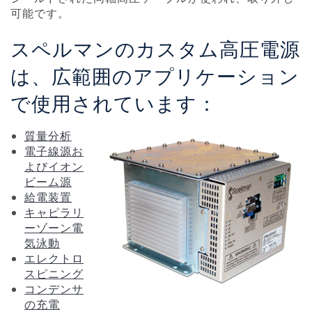
可能です。
スペルマンのカスタム高圧電源
は、広範囲のアプリケーション
で使用されています：
質量分析
電子線源お
よびイオン
ビーム源
給電装置
キャピラリ
ーゾーン電
気泳動
エレクトロ
スピニング
コンデンサ
の充電