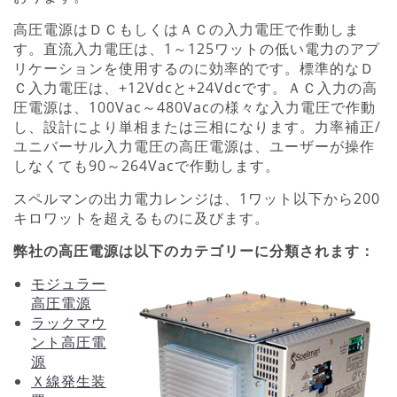
高圧電源はＤＣもしくはＡＣの入力電圧で作動しま
す。直流入力電圧は、1～125ワットの低い電力のアプ
リケーションを使用するのに効率的です。標準的なＤ
Ｃ入力電圧は、+12Vdcと+24Vdcです。ＡＣ入力の高
圧電源は、100Vac～480Vacの様々な入力電圧で作動
し、設計により単相または三相になります。力率補正/
ユニバーサル入力電圧の高圧電源は、ユーザーが操作
しなくても90～264Vacで作動します。
スペルマンの出力電力レンジは、1ワット以下から200
キロワットを超えるものに及びます。
弊社の高圧電源は以下のカテゴリーに分類されます：
モジュラー
高圧電源
ラックマウ
ント高圧電
源
Ｘ線発生装