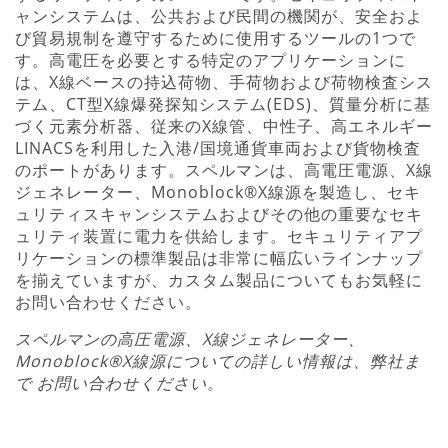
ャンシステムは、公共および民間の機関が、安全およ
び貿易規制を遵守するために使用するツールの1つで
す。高電圧を必要とする特定のアプリケーションに
は、X線ベースの持込荷物、手荷物および荷物検査シス
テム、CT型X線爆発探知システム(EDS)、質量分析に基
づく元素分析器、従来のX線管、中性子、高エネルギー
LINACSを利用した入港/国境通貨車両および貨物検査
のポートがあります。スペルマンは、高電圧電源、X線
ジェネレーター、Monoblock®X線源を製造し、セキ
ュリティスキャンシステムおよびその他の重要なセキ
ュリティ装置に電力を供給します。セキュリティアプ
リケーションの標準製品は非常に幅広いラインナップ
を揃えていますが、カスタム製品についてもお気軽に
お問い合わせください。
スペルマンの高圧電源、X線ジェネレーター、
Monoblock®X線源についての詳しい情報は、弊社ま
で お問い合わせください。