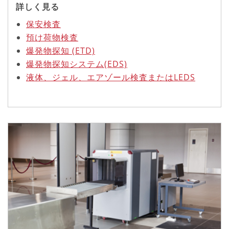
詳しく見る
保安検査
預け荷物検査
爆発物探知 (ETD)
爆発物探知システム(EDS)
液体、ジェル、エアゾール検査またはLEDS