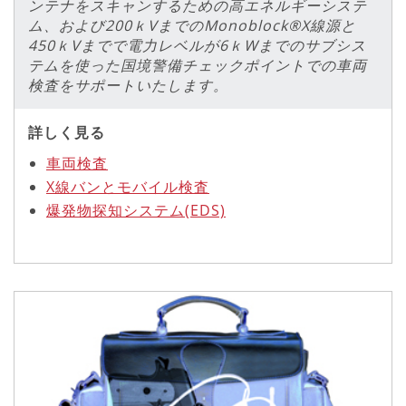
ンテナをスキャンするための高エネルギーシステ
ム、および200ｋVまでのMonoblock®X線源と
450ｋVまでで電力レベルが6ｋWまでのサブシス
テムを使った国境警備チェックポイントでの車両
検査をサポートいたします。
詳しく見る
車両検査
X線バンとモバイル検査
爆発物探知システム(EDS)