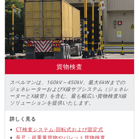
貨物検査
スペルマンは、160kV～450kV、最大6kWまでの
ジェネレーターおよびX線サブシステム（ジェネレ
ーターとX線管）を含む、最も幅広い貨物検査X線
ソリューションを提供いたします。
詳しく見る
CT検査システム-回転式および固定式
長尺・超重量貨物やパレット貨物検査