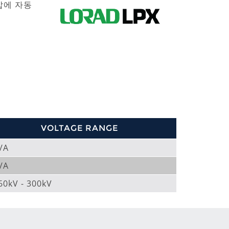
압에 자동
VOLTAGE RANGE
/A
/A
60kV - 300kV