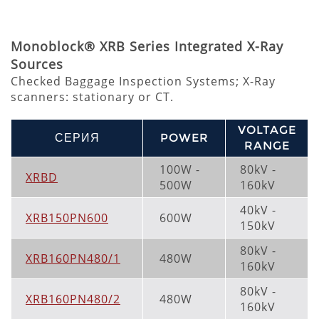
Monoblock® XRB Series Integrated X-Ray
Sources
Checked Baggage Inspection Systems; X-Ray
scanners: stationary or CT.
VOLTAGE
СЕРИЯ
POWER
RANGE
100W -
80kV -
XRBD
500W
160kV
40kV -
XRB150PN600
600W
150kV
80kV -
XRB160PN480/1
480W
160kV
80kV -
XRB160PN480/2
480W
160kV