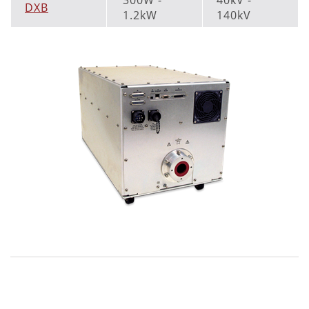
DXB
1.2kW
140kV