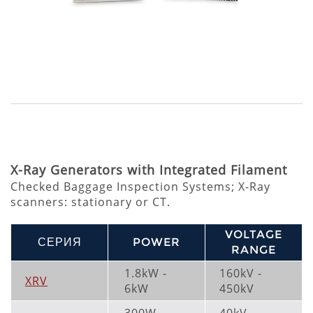
X-Ray Generators with Integrated Filament
Checked Baggage Inspection Systems; X-Ray
scanners: stationary or CT.
VOLTAGE
СЕРИЯ
POWER
RANGE
1.8kW -
160kV -
XRV
6kW
450kV
300W -
40kV -