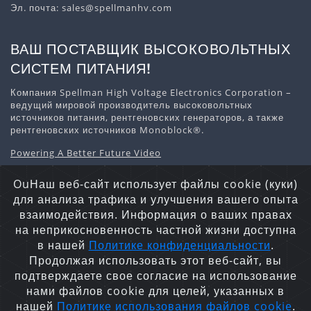
Эл. почта:
sales@spellmanhv.com
ВАШ ПОСТАВЩИК ВЫСОКОВОЛЬТНЫХ
СИСТЕМ ПИТАНИЯ!
Компания Spellman High Voltage Electronics Corporation –
ведущий мировой производитель высоковольтных
источников питания, рентгеновских генераторов, а также
рентгеновских источников Monoblock®.
Powering A Better Future Video
Скачать информацию о компании
OuНаш веб-сайт использует файлы cookie (куки)
для анализа трафика и улучшения вашего опыта
взаимодействия. Информация о ваших правах
на неприкосновенность частной жизни доступна
Заявление о конфиденциальности
Файлы Cookie
в нашей
Политике конфиденциальности
.
Карта сайта
Продолжая использовать этот веб-сайт, вы
Авторские права © 2026 Spellman High Voltage Electronics
подтверждаете свое согласие на использование
Corporation. Все права защищены.
нами файлов cookie для целей, указанных в
нашей
Политике использования файлов cookie
.