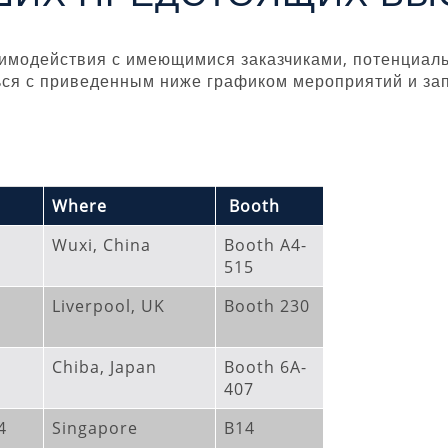
аимодействия с имеющимися заказчиками, потенциал
ся с приведенным ниже графиком мероприятий и запл
Where
Booth
Wuxi, China
Booth A4-
515
Liverpool, UK
Booth 230
Chiba, Japan
Booth 6A-
407
4
Singapore
B14