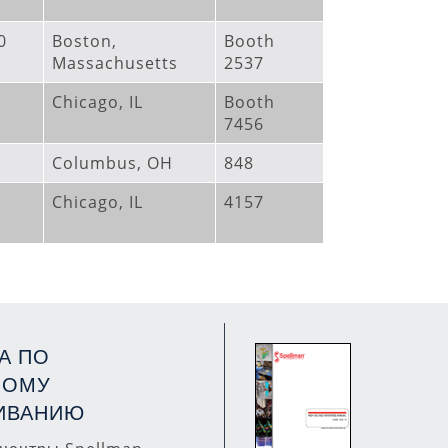
30
Boston,
Booth
Massachusetts
2537
Chicago, IL
Booth
7456
Columbus, OH
848
Chicago, IL
4157
А ПО
НОМУ
ИВАНИЮ