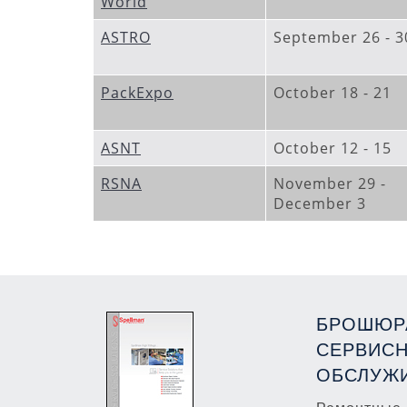
World
ASTRO
September 26 - 
PackExpo
October 18 - 21
ASNT
October 12 - 15
RSNA
November 29 -
December 3
БРОШЮР
СЕРВИС
ОБСЛУЖ