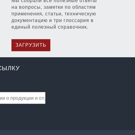
Мы собрали все полезные ответы
на вопросы, заметки по областям
применения, статьи, техническую
документацию и три глоссария в
единый полезный справочник.
ЗАГРУЗИТЬ
СЫЛКУ