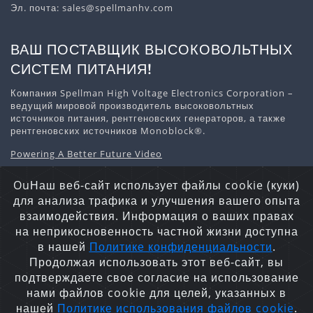
Эл. почта:
sales@spellmanhv.com
ВАШ ПОСТАВЩИК ВЫСОКОВОЛЬТНЫХ
СИСТЕМ ПИТАНИЯ!
Компания Spellman High Voltage Electronics Corporation –
ведущий мировой производитель высоковольтных
источников питания, рентгеновских генераторов, а также
рентгеновских источников Monoblock®.
Powering A Better Future Video
Скачать информацию о компании
OuНаш веб-сайт использует файлы cookie (куки)
для анализа трафика и улучшения вашего опыта
взаимодействия. Информация о ваших правах
на неприкосновенность частной жизни доступна
Заявление о конфиденциальности
Файлы Cookie
в нашей
Политике конфиденциальности
.
Карта сайта
Продолжая использовать этот веб-сайт, вы
Авторские права © 2026 Spellman High Voltage Electronics
подтверждаете свое согласие на использование
Corporation. Все права защищены.
нами файлов cookie для целей, указанных в
нашей
Политике использования файлов cookie
.