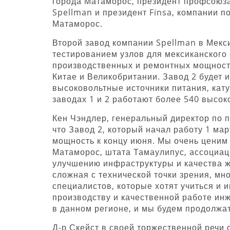
города Матаморос, президент профсоюза
Spellman и президент Finsa, компании 
Матаморос.
Второй завод компании Spellman в Мекс
тестированием узлов для мексиканского 
производственных и ремонтных мощност
Китае и Великобритании. Завод 2 будет 
высоковольтные источники питания, кат
заводах 1 и 2 работают более 540 высок
Кен Чэндлер, генеральный директор по п
что Завод 2, который начал работу 1 ма
мощность к концу июня. Мы очень ценим
Матаморос, штата Тамаулипус, ассоциац
улучшению инфраструктуры и качества ж
сложная с технической точки зрения, мн
специалистов, которые хотят учиться и 
производству и качественной работе ин
в данном регионе, и мы будем продолжа
Д-р Скейст в своей торжественной речи 