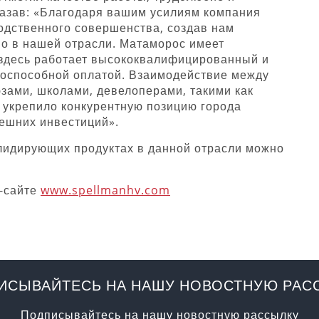
казав: «Благодаря вашим усилиям компания
одственного совершенства, создав нам
о в нашей отрасли. Матаморос имеет
 здесь работает высококвалифицированный и
тоспособной оплатой. Взаимодействие между
зами, школами, девелоперами, такими как
 укрепило конкурентную позицию города
ешних инвестиций».
лидирующих продуктах в данной отрасли можно
б-сайте
www.spellmanhv.com
ИСЫВАЙТЕСЬ НА НАШУ НОВОСТНУЮ РАС
Подписывайтесь на нашу новостную рассылку