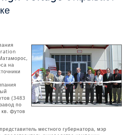
ке
мпания
ration
 Матаморос,
оса на
сточники
мпания
ный
утов (3483
завод по
 кв. футов
представитель местного губернатора, мэр