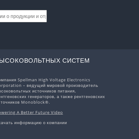
ВЫСОКОВОЛЬТНЫХ СИСТЕМ
омпания Spellman High Voltage Electronics
orporation – ведущий мировой производитель
ысоковольтных источников питания,
ентгеновских генераторов, а также рентгеновских
сточников Monoblock®.
owering A Better Future Video
качать информацию о компании