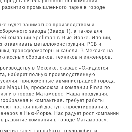
, представитель руководства компании
по развитию промышленного парка в городе
ике будет заниматься производством и
сборочного завода (Завод 1), а также для
ей компании Spellman в Нью-Йорке, Японии,
изготавливать металлоконструкции, PCB и
ушки, трансформаторы и кабели. В Мексике на
оклассных сборщиков, техников и инженеров.
роизводству в Мексике, сказал: «Ожидается,
рта, наберет полную производственную
 усилия, приложенные администрацией города
ии Maquilla, профсоюза и компании Finsa по
изни в городе Матаморос. Наша продукция,
огообразная и компактная, требует работы
имеют постоянный доступ к проектированию,
женеров в Нью-Йорке. Нас радует рост компании
ть развитие компании в городе Матаморос».
отметил качество работы, трудолюбие и