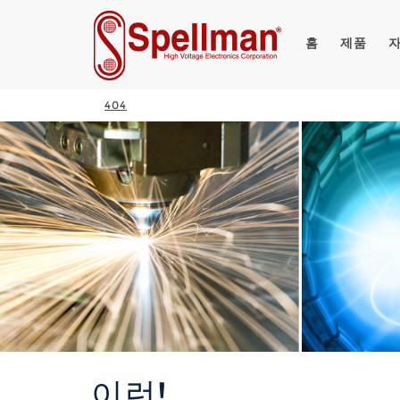
홈
제품
404
이런!