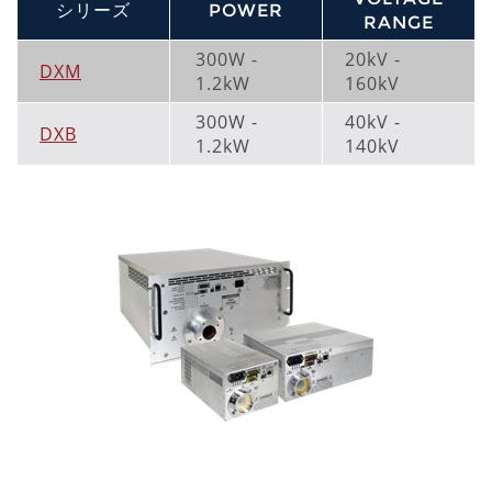
シリーズ
POWER
RANGE
300W -
20kV -
DXM
1.2kW
160kV
300W -
40kV -
DXB
1.2kW
140kV