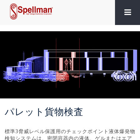
パレット貨物検査
標準
3脅威レベル保護用のチェックポイント液体爆発物
検知システムは、密閉容器内の液体、ゲルまたはエア