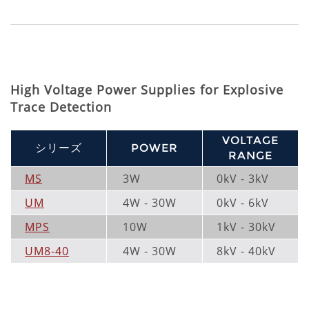
High Voltage Power Supplies for Explosive
Trace Detection
VOLTAGE
シリーズ
POWER
RANGE
MS
3W
0kV - 3kV
UM
4W - 30W
0kV - 6kV
MPS
10W
1kV - 30kV
UM8-40
4W - 30W
8kV - 40kV