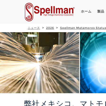
ホーム
製品
ニュース
2026
Spellman Matamoros Statu
弊社メキシコ、マトモ