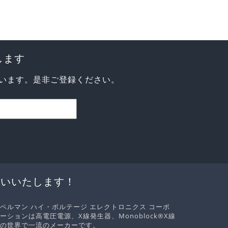
します
います。是非ご登録ください。
伝いいたします！
ペルマン ハイ・ボルテージ エレクトロニクス コーポ
ーションは高電圧電源、X線発生器、Monoblock®X線
の世界で一流のメーカーです。