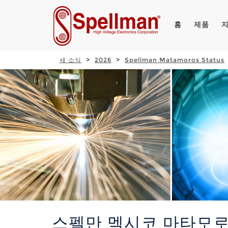
홈
제품
새 소식
2026
Spellman Matamoros Status
스펠만 멕시코 마타모로