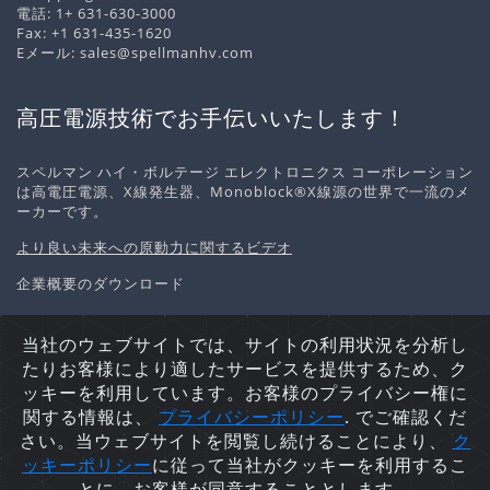
電話:
1+ 631-630-3000
Fax: +1 631-435-1620
Eメール:
sales@spellmanhv.com
高圧電源技術でお手伝いいたします！
スペルマン ハイ・ボルテージ エレクトロニクス コーポレーション
は高電圧電源、X線発生器、Monoblock®X線源の世界で一流のメ
ーカーです。
より良い未来への原動力に関するビデオ
企業概要のダウンロード
当社のウェブサイトでは、サイトの利用状況を分析し
たりお客様により適したサービスを提供するため、ク
個人情報の取り扱いについて
Cookieポリシー
サイトマッ
ッキーを利用しています。お客様のプライバシー権に
プ
関する情報は、
プライバシーポリシ
ー
. でご確認くだ
Copyright © 2026 Spellman High Voltage Electronics
さい。当ウェブサイトを閲覧し続けることにより、
ク
Corporation. 不許複製・禁無断転載.
ッキーポリシー
に従って当社がクッキーを利用するこ
とに、お客様が同意することとします。