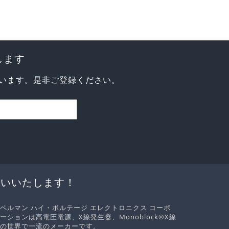
します
います。是非ご登録ください。
伝いいたします！
ペルマン ハイ・ボルテージ エレクトロニクス コーポ
ーションは高電圧電源、X線発生器、Monoblock®X線
の世界で一流のメーカーです。