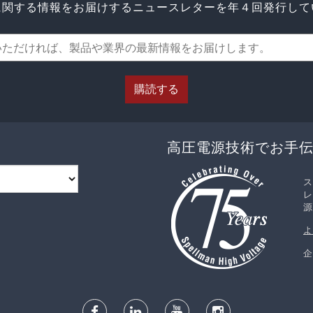
に関する情報をお届けするニュースレターを年４回発行して
購読する
高圧電源技術でお手
ス
レ
源
よ
企