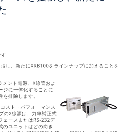
た
です
線源を拡張し、新たにXRB100をラインナップに加えることを
フィラメント電源、X線管およ
ージに一体化することに
性を排除します。
かつコスト・パフォーマンス
タイプのX線源は、力率補正式
ースまたはRS-232デ
式のユニットはどの向き