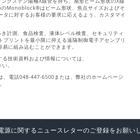
のタングステン陽極X線管を持ち、扇形ビーム形状のX線
nのMonoblock®はビーム形状、焦点サイズおよびそ
ータに対するお客様の要求に応えるよう、カスタマイ
めっき計測、食品検査、液体レベル検査、セキュリティ
トプリントを最小限に抑える遠隔制御電子アセンブリ
へ容易に組み込むことができます。
源に関する技術資料および情報については、
さい。
電話048-447-6500または、弊社のホームページ
。
電源に関するニュースレターのご登録をお願い