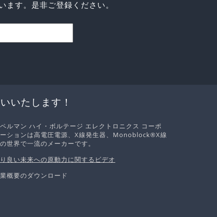
います。是非ご登録ください。
伝いいたします！
ペルマン ハイ・ボルテージ エレクトロニクス コーポ
ーションは高電圧電源、X線発生器、Monoblock®X線
の世界で一流のメーカーです。
り良い未来への原動力に関するビデオ
業概要のダウンロード