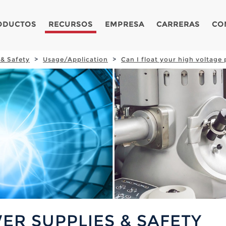
ODUCTOS
RECURSOS
EMPRESA
CARRERAS
CO
 & Safety
Usage/Application
Can I float your high voltage
ER SUPPLIES & SAFETY