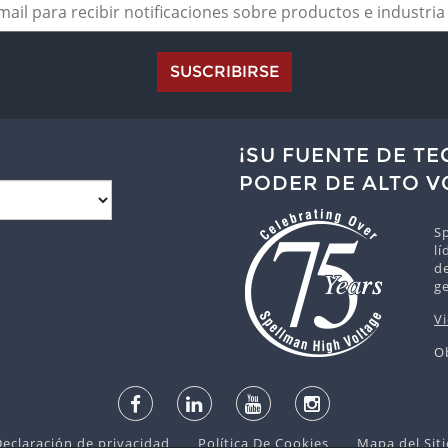
SUSCRIBIRSE
¡SU FUENTE DE T
PODER DE ALTO V
Sp
lí
de
g
V
O
Declaración de privacidad
Política De Cookies
Mapa del Siti