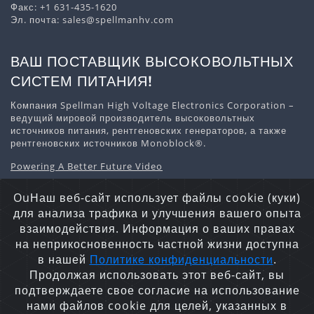
Факс: +1 631-435-1620
Эл. почта:
sales@spellmanhv.com
ВАШ ПОСТАВЩИК ВЫСОКОВОЛЬТНЫХ
СИСТЕМ ПИТАНИЯ!
Компания Spellman High Voltage Electronics Corporation –
ведущий мировой производитель высоковольтных
источников питания, рентгеновских генераторов, а также
рентгеновских источников Monoblock®.
Powering A Better Future Video
Скачать информацию о компании
OuНаш веб-сайт использует файлы cookie (куки)
для анализа трафика и улучшения вашего опыта
взаимодействия. Информация о ваших правах
на неприкосновенность частной жизни доступна
Заявление о конфиденциальности
Файлы Cookie
в нашей
Политике конфиденциальности
.
Карта сайта
Продолжая использовать этот веб-сайт, вы
Авторские права © 2026 Spellman High Voltage Electronics
подтверждаете свое согласие на использование
Corporation. Все права защищены.
нами файлов cookie для целей, указанных в