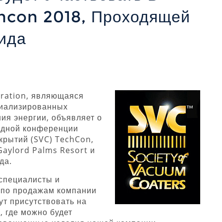
hcon 2018, Проходящей
ида
oration, являющаяся
иализированных
ия энергии, объявляет о
одной конференции
крытий (SVC) TechCon,
Gaylord Palms Resort и
да.
специалисты и
 по продажам компании
ут присутствовать на
, где можно будет