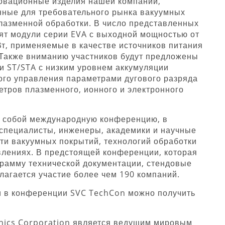
овационные изделия нашей компании,
нные для требовательного рынка вакуумных
лазменной обработки. В число представленных
ят модули серии EVA с выходной мощностью от
кВт, применяемые в качестве источников питания
 Также вниманию участников будут предложены
и ST/STA с низким уровнем аккумуляции
ого управления параметрами дугового разряда
етров плазменного, ионного и электронного
 собой международную конференцию, в
специалисты, инженеры, академики и научные
ти вакуумных покрытий, технологий обработки
влениях. В предстоящей конференции, которая
грамму технической документации, стендовые
лагается участие более чем 190 компаний.
 в конференции SVC TechCon можно получить
onics Corporation является ведущим мировым