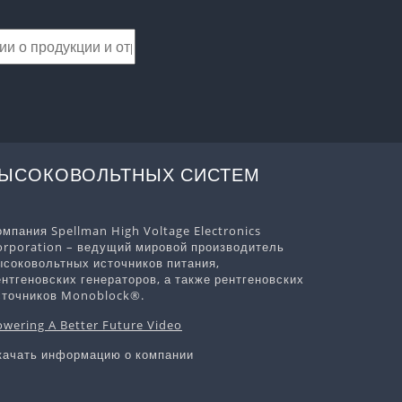
ВЫСОКОВОЛЬТНЫХ СИСТЕМ
омпания Spellman High Voltage Electronics
orporation – ведущий мировой производитель
ысоковольтных источников питания,
ентгеновских генераторов, а также рентгеновских
сточников Monoblock®.
owering A Better Future Video
качать информацию о компании