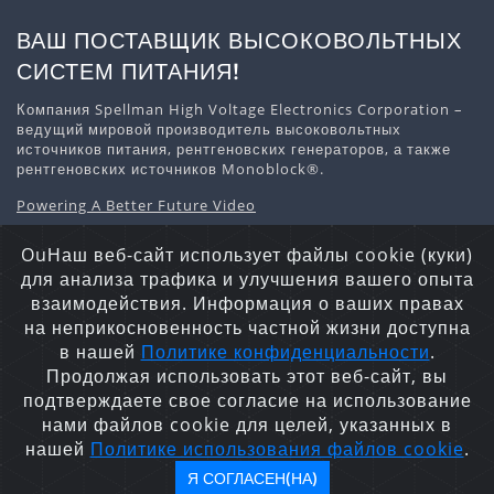
ВАШ ПОСТАВЩИК ВЫСОКОВОЛЬТНЫХ
СИСТЕМ ПИТАНИЯ!
Компания Spellman High Voltage Electronics Corporation –
ведущий мировой производитель высоковольтных
источников питания, рентгеновских генераторов, а также
рентгеновских источников Monoblock®.
Powering A Better Future Video
Скачать информацию о компании
OuНаш веб-сайт использует файлы cookie (куки)
для анализа трафика и улучшения вашего опыта
взаимодействия. Информация о ваших правах
на неприкосновенность частной жизни доступна
Заявление о конфиденциальности
Файлы Cookie
в нашей
Политике конфиденциальности
.
Карта сайта
Продолжая использовать этот веб-сайт, вы
Авторские права © 2026 Spellman High Voltage Electronics
подтверждаете свое согласие на использование
Corporation. Все права защищены.
нами файлов cookie для целей, указанных в
нашей
Политике использования файлов cookie
.
Я СОГЛАСЕН(НА)
English
español
日本語
한국어
русский
中文