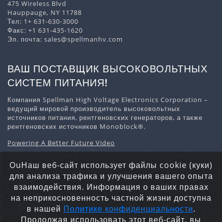
475 Wireless Blvd
Hauppauge, NY 11788
Тел:
1+ 631-630-3000
Факс: +1 631-435-1620
Эл. почта:
sales@spellmanhv.com
ВАШ ПОСТАВЩИК ВЫСОКОВОЛЬТНЫХ
СИСТЕМ ПИТАНИЯ!
Компания Spellman High Voltage Electronics Corporation –
ведущий мировой производитель высоковольтных
источников питания, рентгеновских генераторов, а также
рентгеновских источников Monoblock®.
Powering A Better Future Video
Скачать информацию о компании
OuНаш веб-сайт использует файлы cookie (куки)
для анализа трафика и улучшения вашего опыта
взаимодействия. Информация о ваших правах
на неприкосновенность частной жизни доступна
Заявление о конфиденциальности
Файлы Cookie
в нашей
Политике конфиденциальности
.
Карта сайта
Продолжая использовать этот веб-сайт, вы