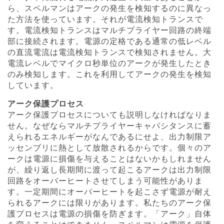
ら、スペルマンはアークの発生を検知するのに異なっ
た方法を使っています。それが電流検知トランスで
す。電流検知トランスはマルチプライヤー回路の終端
部に接続されます。電源の定格である通常の低レベル
の直流電流は電流検知トランスで検知されません。大
電流レベルでマイクロ秒単位のアークが発生したとき
のみ検知します。これを利用してアークの発生を検知
しています。
アーク保護プロセス
アーク保護プロセスについても説明しなければなりま
せん。なぜならマルチプライヤーキャパシタンスに蓄
えられるエネルギーがなんであるにせよ、出力制限ア
ッセンブリに熱として放散されるからです。個々のア
ークは電源に損傷を与えることはないかもしれません
が、繰り返し長期間に渡って起こるアークは出力制限
回路をオーバーヒートさせてしまう可能性がありま
す。一定期間にオーバーヒートを起こさず電源が耐え
られるアークには限りがあります。私たちのアーク保
護プロセスは電源の損傷を防ぎます。「アーク」自体