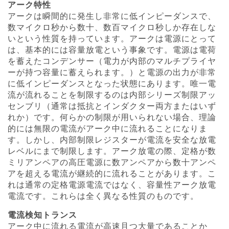
アーク特性
アークは瞬間的に発生し非常に低インピーダンスで、
数マイクロ秒から数十、数百マイクロ秒しか存在しな
いという性質を持っています。アークは電源にとって
は、基本的には容量放電という事象です。電源は電荷
を蓄えたコンデンサー（電力が内部のマルチプライヤ
ーが持つ容量に蓄えられます。）と電源の出力が非常
に低インピーダンスとなった状態にあります。唯一電
流が流れることを制限するのは内部シリーズ制限アッ
センブリ（通常は抵抗とインダクター両方またはいず
れか）です。何らかの制限が用いられない場合、理論
的には無限の電流がアーク中に流れることになりま
す。しかし、内部制限レジスターが電流を安全な放電
レベルにまで制限します。アーク放電の際、定格が数
ミリアンペアの高圧電源に数アンペアから数十アンペ
アを超える電流が継続的に流れることがあります。こ
れは通常の定格電源電流ではなく、容量性アーク放電
電流です。これらは全く異なる性質のものです。
電流検知トランス
アーク中に流れる電流が高速且つ大量であることか