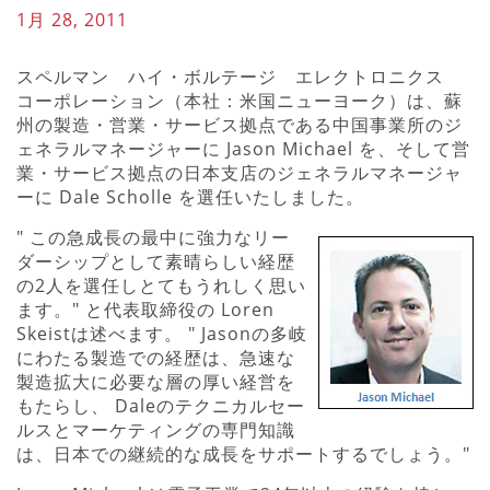
1月 28, 2011
スペルマン ハイ・ボルテージ エレクトロニクス
コーポレーション（本社：米国ニューヨーク）は、蘇
州の製造・営業・サービス拠点である中国事業所のジ
ェネラルマネージャーに Jason Michael を、そして営
業・サービス拠点の日本支店のジェネラルマネージャ
ーに Dale Scholle を選任いたしました。
" この急成長の最中に強力なリー
ダーシップとして素晴らしい経歴
の2人を選任しとてもうれしく思い
ます。" と代表取締役の Loren
Skeistは述べます。 " Jasonの多岐
にわたる製造での経歴は、急速な
製造拡大に必要な層の厚い経営を
もたらし、 Daleのテクニカルセー
ルスとマーケティングの専門知識
は、日本での継続的な成長をサポートするでしょう。"