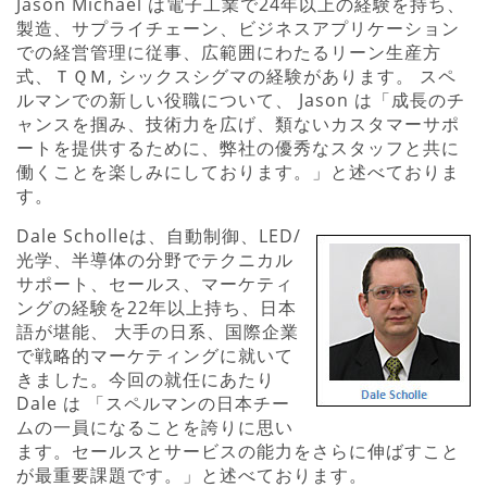
Jason Michael は電子工業で24年以上の経験を持ち、
製造、サプライチェーン、ビジネスアプリケーション
での経営管理に従事、広範囲にわたるリーン生産方
式、ＴＱＭ, シックスシグマの経験があります。 スペ
ルマンでの新しい役職について、 Jason は「成長のチ
ャンスを掴み、技術力を広げ、類ないカスタマーサポ
ートを提供するために、弊社の優秀なスタッフと共に
働くことを楽しみにしております。」と述べておりま
す。
Dale Scholleは、自動制御、LED/
光学、半導体の分野でテクニカル
サポート、セールス、マーケティ
ングの経験を22年以上持ち、日本
語が堪能、 大手の日系、国際企業
で戦略的マーケティングに就いて
きました。今回の就任にあたり
Dale は 「スペルマンの日本チー
ムの一員になることを誇りに思い
ます。セールスとサービスの能力をさらに伸ばすこと
が最重要課題です。」と述べております。