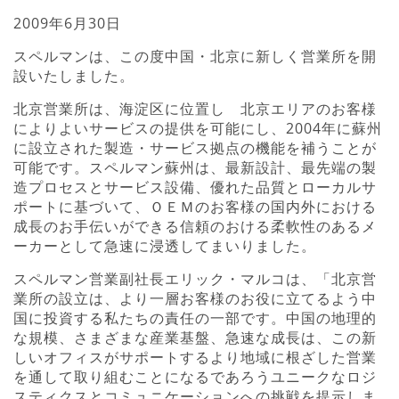
2009年6月30日
スペルマンは、この度中国・北京に新しく営業所を開
設いたしました。
北京営業所は、海淀区に位置し 北京エリアのお客様
によりよいサービスの提供を可能にし、2004年に蘇州
に設立された製造・サービス拠点の機能を補うことが
可能です。スペルマン蘇州は、最新設計、最先端の製
造プロセスとサービス設備、優れた品質とローカルサ
ポートに基づいて、ＯＥＭのお客様の国内外における
成長のお手伝いができる信頼のおける柔軟性のあるメ
ーカーとして急速に浸透してまいりました。
スペルマン営業副社長エリック・マルコは、「北京営
業所の設立は、より一層お客様のお役に立てるよう中
国に投資する私たちの責任の一部です。中国の地理的
な規模、さまざまな産業基盤、急速な成長は、この新
しいオフィスがサポートするより地域に根ざした営業
を通して取り組むことになるであろうユニークなロジ
スティクスとコミュニケーションへの挑戦を提示しま