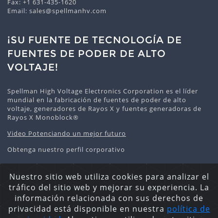
Fax: +1 631-435-1620
Email:
sales@spellmanhv.com
¡SU FUENTE DE TECNOLOGÍA DE
FUENTES DE PODER DE ALTO
VOLTAJE!
Spellman High Voltage Electronics Corporation es el líder
mundial en la fabricación de fuentes de poder de alto
voltaje, generadores de Rayos X y fuentes generadoras de
Rayos X Monoblock®
Video Potenciando un mejor futuro
Obtenga nuestro perfil corporativo
Nuestro sitio web utiliza cookies para analizar el
tráfico del sitio web y mejorar su experiencia. La
Declaración de privacidad
Política De Cookies
Mapa
información relacionada con sus derechos de
del Sitio
privacidad está disponible en nuestra
política de
Derechos Reservados © 2026 Spellman High Voltage