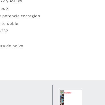
 kV y 450 kV
yos X
e potencia corregido
nto doble
S-232
ura de polvo